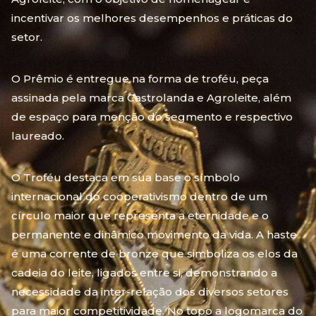
incentivar os melhores desempenhos e práticas do
setor.
O Prêmio é entregue na forma de troféu, peça
assinada pela marca Castrolanda e Agroleite, além
de espaço para menção do segmento e respectivo
laureado.
O Troféu destaca em sua base o símbolo
internacional do cooperativismo dentro de um
círculo maior que representa a eternidade e o
permanente e dinâmico movimento da vida. A haste
é uma corrente de bronze que simboliza os elos da
cadeia do leite, ligados entre si, demonstrando a
necessidade da inter-relação dos diversos setores
para maior competitividade. No topo a logomarca do